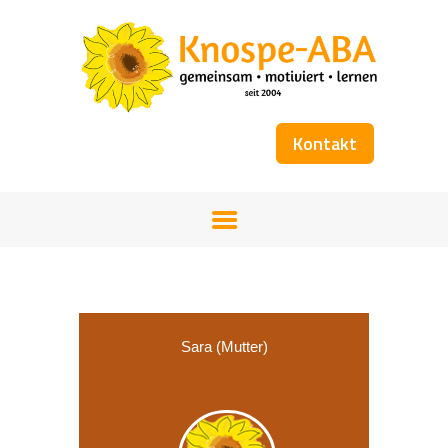
Kontakt
STARTSEITE
UNSER TEAM
FÖRDERANGEBOT
WORKSHOPS
KOSTENÜBERNAHME
BÜCHER
Sara (Mutter)
GALERIE