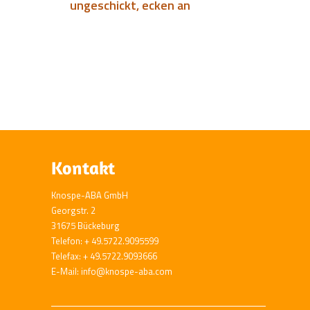
ungeschickt, ecken an
Kontakt
Knospe-ABA GmbH
Georgstr. 2
31675 Bückeburg
Telefon: + 49.5722.9095599
Telefax: + 49.5722.9093666
E-Mail: info@knospe-aba.com