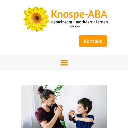
Kontakt
STARTSEITE
UNSER TEAM
FÖRDERANGEBOT
WORKSHOPS
KOSTENÜBERNAHME
BÜCHER
GALERIE