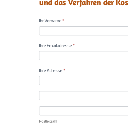
und das Verfahren der Ko
KONTAKT
Ihr Vorname
*
DE
23.11.2023
Ihre Emailadresse
*
Ihre Adresse
*
Ihre
Adresse
Ihre
Adresse
Postleitzahl
Postleitzahl