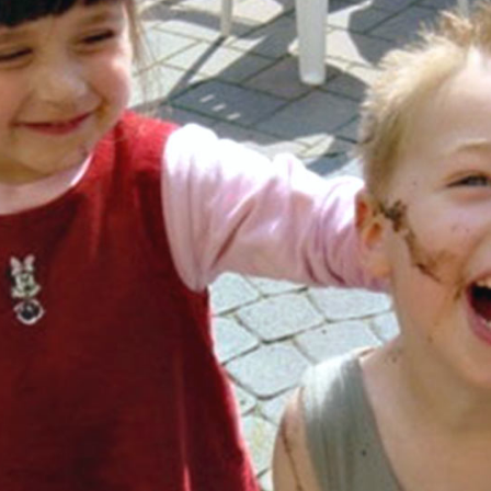
WORKSHOPS
KOSTENÜBERNA
HME
BÜCHER
GALERIE