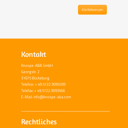
Alle Referenzen
Kontakt
Knospe-ABA GmbH
Georgstr. 2
31675 Bückeburg
Telefon: + 49.5722.9095599
Telefax: + 49.5722.9093666
E-Mail: info@knospe-aba.com
Rechtliches