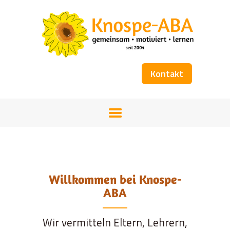
Kontakt
STARTSEITE
UNSER TEAM
FÖRDERANGEBOT
WORKSHOPS
KOSTENÜBERNAHME
BÜCHER
Willkommen bei Knospe-
GALERIE
ABA
Wir vermitteln Eltern, Lehrern,