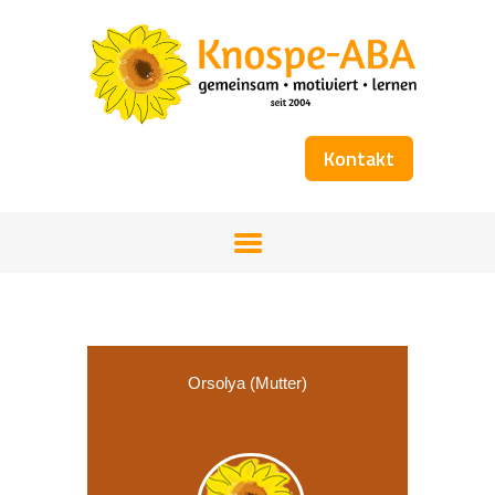
Kontakt
STARTSEITE
UNSER TEAM
FÖRDERANGEBOT
WORKSHOPS
KOSTENÜBERNAHME
BÜCHER
Orsolya (Mutter)
GALERIE