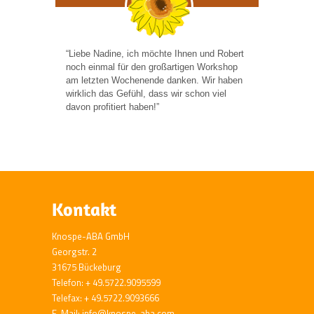
“Liebe Nadine, ich möchte Ihnen und Robert
noch einmal für den großartigen Workshop
am letzten Wochenende danken. Wir haben
wirklich das Gefühl, dass wir schon viel
davon profitiert haben!”
Kontakt
Knospe-ABA GmbH
Georgstr. 2
31675 Bückeburg
Telefon: + 49.5722.9095599
Telefax: + 49.5722.9093666
E-Mail: info@knospe-aba.com