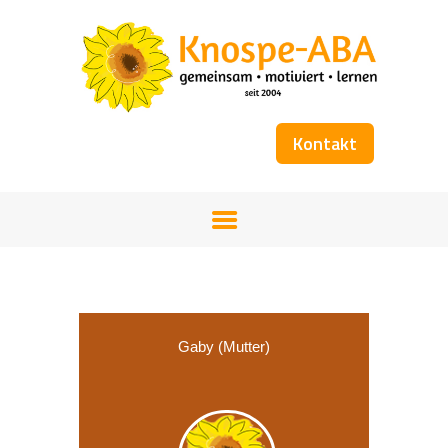
Kontakt
STARTSEITE
UNSER TEAM
FÖRDERANGEBOT
WORKSHOPS
KOSTENÜBERNAHME
BÜCHER
Gaby (Mutter)
GALERIE