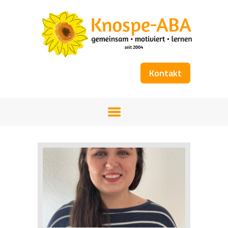
Kontakt
STARTSEITE
UNSER TEAM
FÖRDERANGEBOT
WORKSHOPS
KOSTENÜBERNAHME
BÜCHER
GALERIE